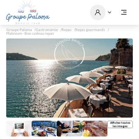
Groupe Paloma
Gastronomie
Repas
Repas gourmands
Platinium - Bon cadeau repas
Afficher toutes
les images