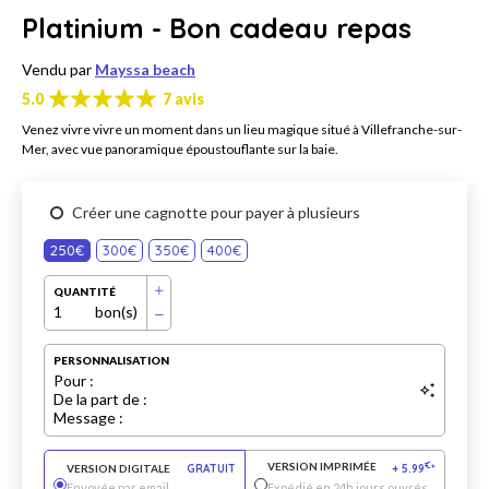
Platinium - Bon cadeau repas
Vendu par
Mayssa beach
5.0
7 avis
Venez vivre vivre un moment dans un lieu magique situé à Villefranche-sur-
Mer, avec vue panoramique époustouflante sur la baie.
Créer une cagnotte pour payer à plusieurs
250€
300€
350€
400€
QUANTITÉ
1
bon(s)
PERSONNALISATION
Pour :
De la part de :
Message :
VERSION IMPRIMÉE
€
VERSION DIGITALE
GRATUIT
+
5.99
*
Envoyée par email
Expédié en 24h jours ouvrés