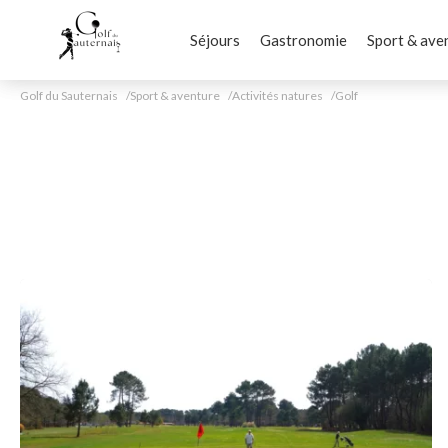
Séjours
Gastronomie
Sport & ave
Golf du Sauternais
Sport & aventure
Activités natures
Golf