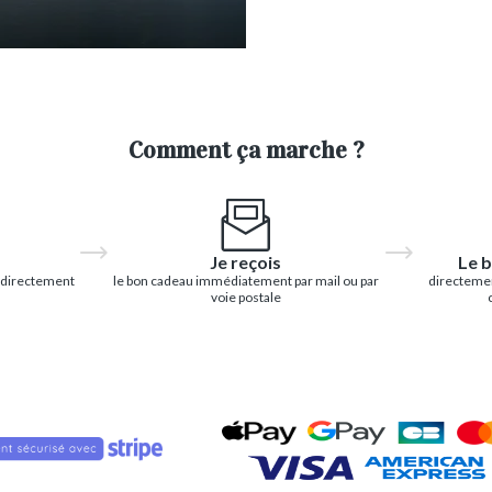
Comment ça marche ?
Je reçois
Le b
 directement
le bon cadeau immédiatement par mail ou par
directemen
voie postale