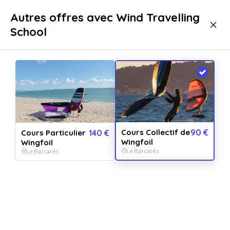
Livraison immédiate
Autres offres avec Wind Travelling
School
Sport & aventure
Activités aquatiques
Sport Nautique
Foil
Foil Le Barcarès
Cours Collectif de
90 €
Cours Particulier
140 €
Wingfoil
Wingfoil
Le Barcarès
Le Barcarès
Afficher toutes
les images