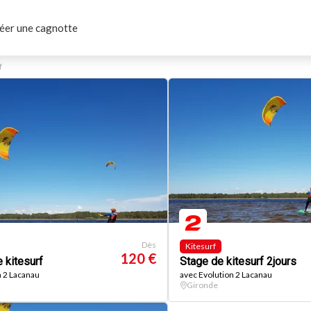
éer une cagnotte
f
Dès
Kitesurf
120 €
 kitesurf
Stage de kitesurf 2jours
n 2 Lacanau
avec Evolution 2 Lacanau
Gironde