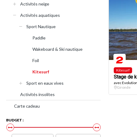
Activités neige
Activités aquatiques
Sport Nautique
Paddle
Wakeboard & Ski nautique
Foil
Kitesurf
Kitesurf
Stage de ki
Sport en eaux vives
avec Evolutio
Gironde
Activités insolites
Carte cadeau
BUDGET :