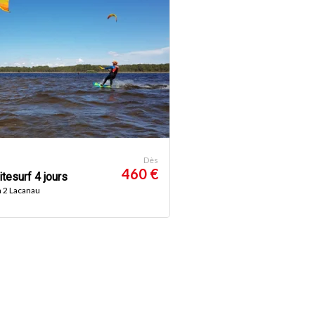
Dès
460 €
tesurf 4 jours
n 2 Lacanau