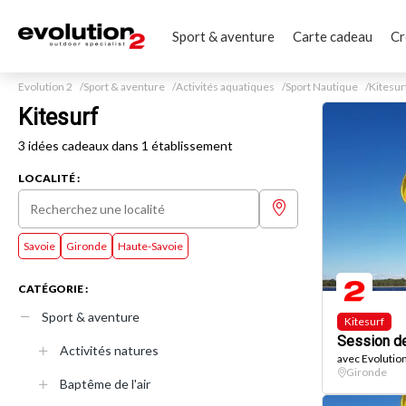
Sport & aventure
Carte cadeau
Cr
Evolution 2
Sport & aventure
Activités aquatiques
Sport Nautique
Kitesur
Kitesurf
3 idées cadeaux dans 1 établissement
LOCALITÉ :
Savoie
Gironde
Haute-Savoie
CATÉGORIE :
Sport & aventure
Kitesurf
Session de
Activités natures
avec Evolutio
Gironde
Baptême de l'air