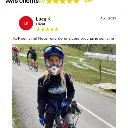
Avis clients
5.0
3 avis
Lucy K.
Août 2023
LK
Client
TOP semaine! Nous regarderons pour prochaine semaine