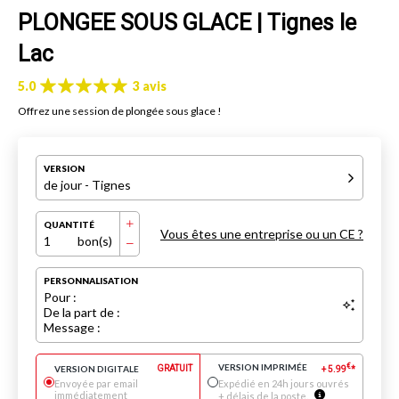
PLONGEE SOUS GLACE | Tignes le
Lac
5.0
3 avis
Offrez une session de plongée sous glace !
VERSION
de jour - Tignes
QUANTITÉ
Vous êtes une entreprise ou un CE ?
1
bon(s)
PERSONNALISATION
Pour :
De la part de :
Message :
VERSION IMPRIMÉE
€
VERSION DIGITALE
GRATUIT
+
5.99
*
Envoyée par email
Expédié en 24h jours ouvrés
immédiatement
+ délais de la poste.