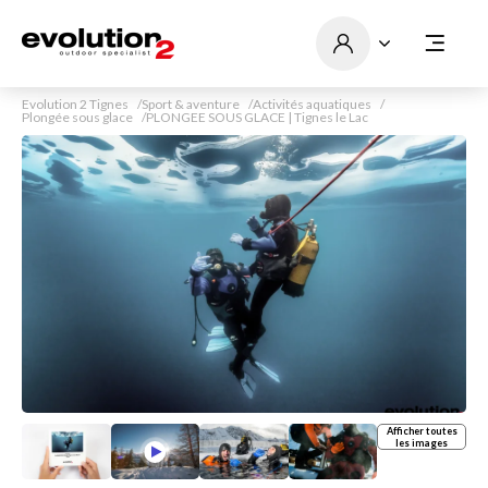
Evolution 2 Tignes
Sport & aventure
Activités aquatiques
Plongée sous glace
PLONGEE SOUS GLACE | Tignes le Lac
Afficher toutes
les images