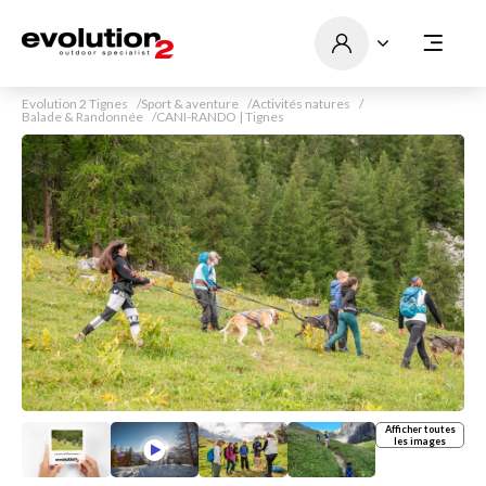
Evolution 2 Tignes
Sport & aventure
Activités natures
Balade & Randonnée
CANI-RANDO | Tignes
Afficher toutes
les images