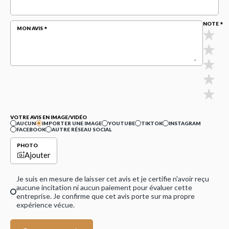
NOTE
MON AVIS
VOTRE AVIS EN IMAGE/VIDÉO
AUCUN
IMPORTER UNE IMAGE
YOUTUBE
TIKTOK
INSTAGRAM
FACEBOOK
AUTRE RÉSEAU SOCIAL
PHOTO
Ajouter
Je suis en mesure de laisser cet avis et je certifie n'avoir reçu
aucune incitation ni aucun paiement pour évaluer cette
entreprise. Je confirme que cet avis porte sur ma propre
expérience vécue.