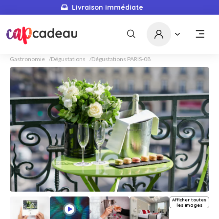
Livraison immédiate
Gastronomie
Dégustations
Dégustations PARIS-08
Afficher toutes
les images