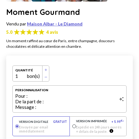
Moment Gourmand
Vendu par
Maison Albar - Le Diamond
5.0
4 avis
Un moment raffiné au cœur de Paris, entre champagne, douceurs
chocolatées et délicate attention en chambre.
QUANTITÉ
1
bon(s)
PERSONNALISATION
Pour :
De la part de :
Message :
VERSION IMPRIMÉE
€
VERSION DIGITALE
GRATUIT
+
5.99
*
Envoyée par email
Expédié en 24h jours ouvrés
immédiatement
+ délais de la poste.