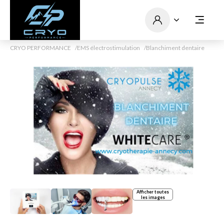
CRYO PERFORMANCE
EMS électrostimulation
Blanchiment dentaire
Afficher toutes
les images