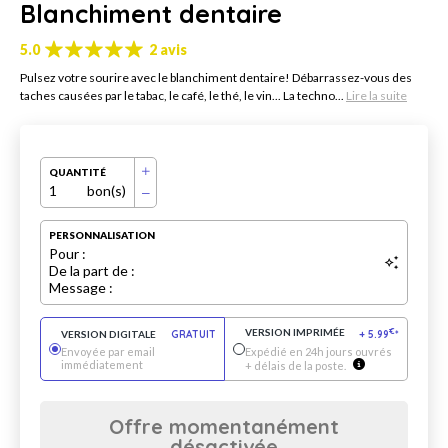
Blanchiment dentaire
5.0
2 avis
Pulsez votre sourire avec le blanchiment dentaire! Débarrassez-vous des
taches causées par le tabac, le café, le thé, le vin... La techno...
Lire la suite
QUANTITÉ
1
bon(s)
PERSONNALISATION
Pour :
De la part de :
Message :
VERSION IMPRIMÉE
€
VERSION DIGITALE
GRATUIT
+
5.99
*
Envoyée par email
Expédié en 24h jours ouvrés
immédiatement
+ délais de la poste.
Offre momentanément
désactivée