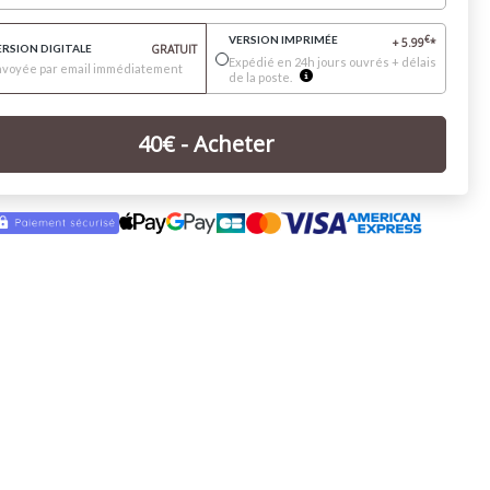
VERSION IMPRIMÉE
€
+
5.99
*
ERSION DIGITALE
GRATUIT
Expédié en 24h jours ouvrés + délais
nvoyée par email immédiatement
de la poste.
40
€
- Acheter