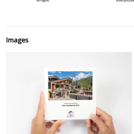
en ligne
voie postal
Images