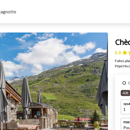
cagnotte
Chè
5.0
Faîtes pl
Pépé Nico
40€
QUA
1
PER
Pou