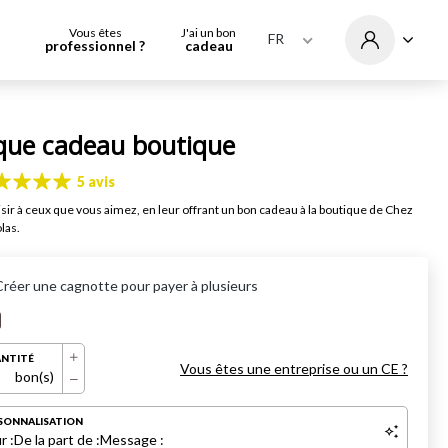
Vous êtes
J'ai un bon
FR
professionnel ?
cadeau
que cadeau boutique
5 avis
aisir à ceux que vous aimez, en leur offrant un bon cadeau à la boutique de Chez
las.
Créer une cagnotte pour payer à plusieurs
NTITÉ
Vous êtes une entreprise ou un CE ?
bon(s)
SONNALISATION
r :
De la part de :
Message :