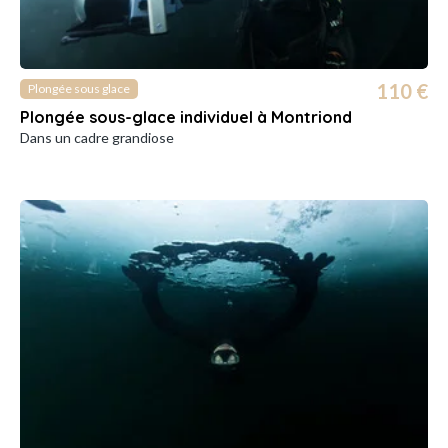
110 €
Plongée sous glace
Plongée sous-glace individuel à Montriond
Dans un cadre grandiose