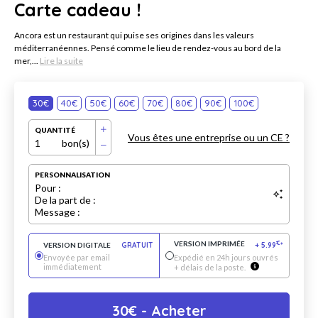
Carte cadeau !
Ancora est un restaurant qui puise ses origines dans les valeurs
méditerranéennes. Pensé comme le lieu de rendez-vous au bord de la
mer,...
Lire la suite
30€
40€
50€
60€
70€
80€
90€
100€
QUANTITÉ
Vous êtes une entreprise ou un CE ?
1
bon(s)
PERSONNALISATION
Pour :
De la part de :
Message :
VERSION IMPRIMÉE
€
VERSION DIGITALE
GRATUIT
+
5.99
*
Envoyée par email
Expédié en 24h jours ouvrés
immédiatement
+ délais de la poste.
30
€
- Acheter