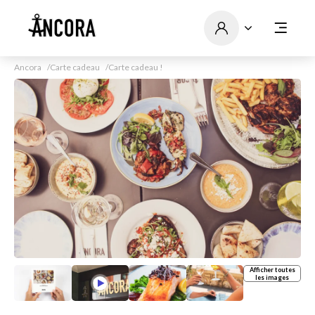
Ancora
Carte cadeau
Carte cadeau !
Afficher toutes
les images